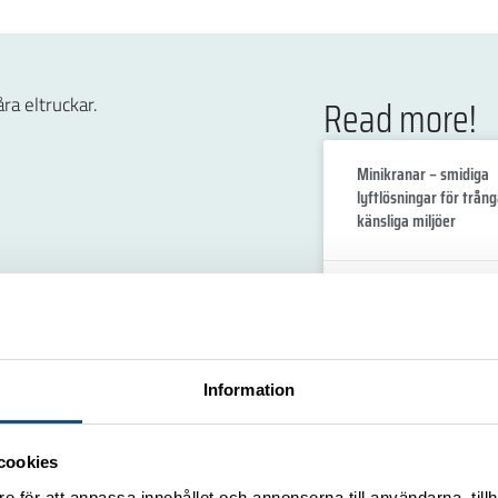
Read more!
Minikranar – smidiga
lyftlösningar för trån
känsliga miljöer
30 May, 2025
Har du flaskhalsar i lo
Information
cookies
16 May, 2025
e för att anpassa innehållet och annonserna till användarna, tillh