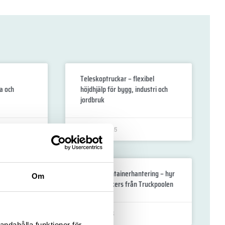
Teleskoptruckar – flexibel
ga och
höjdhjälp för bygg, industri och
jordbruk
23 May, 2025
gistiken?
Effektiv containerhantering – hyr
Om
Reach Stackers från Truckpoolen
9 May, 2025
andahålla funktioner för