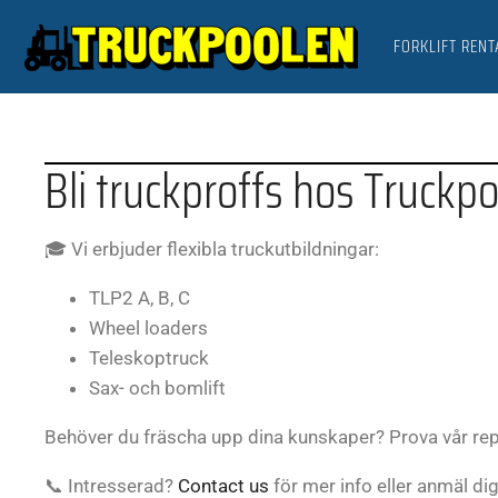
FORKLIFT RENT
Bli truckproffs hos Truckp
🎓 Vi erbjuder flexibla truckutbildningar:
TLP2 A, B, C
Wheel loaders
Teleskoptruck
Sax- och bomlift
Behöver du fräscha upp dina kunskaper? Prova vår repe
📞 Intresserad?
Contact us
för mer info eller anmäl dig