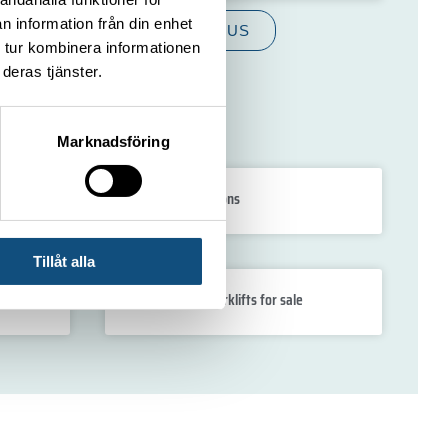
n information från din enhet
CONTACT US
 tur kombinera informationen
deras tjänster.
Marknadsföring
Forklift 15 -16 tons
Tillåt alla
t)
Second-hand forklifts for sale