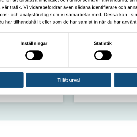
vår trafik. Vi vidarebefordrar även sådana identifierare och anna
ALL NEWS
nnons- och analysföretag som vi samarbetar med. Dessa kan i sin
har tillhandahållit eller som de har samlat in när du har använt 
Inställningar
Statistik
Stacker 45 ton
Container handler 3–3.5 tons
Tillåt urval
optruckar 6-18 feet
The Truck is 1.6 to 1.8 tonnes (L