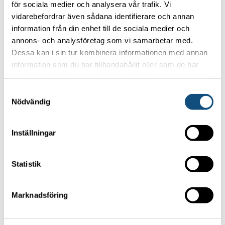
Privacy policy
för sociala medier och analysera vår trafik. Vi
vidarebefordrar även sådana identifierare och annan
information från din enhet till de sociala medier och
OUR MOST POPULAR FORKLIFTS
annons- och analysföretag som vi samarbetar med.
Dessa kan i sin tur kombinera informationen med annan
Forklift 4-5 ton
information som du har tillhandahållit eller som de har
Container handling truck 5 tons (Electric)
samlat in när du har använt deras tjänster.
Container handling truck 8 tons
Samtyckesval
Nödvändig
Forklift 15 -16 tons
TRUCKPOOLEN AB
Inställningar
Statistik
Focus on your core business
Marknadsföring
and let us handle the forklifts