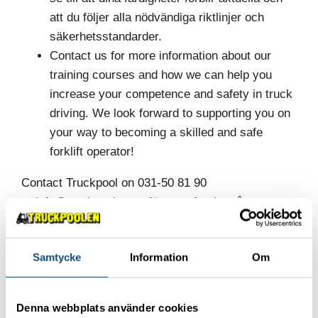
att du följer alla nödvändiga riktlinjer och
säkerhetsstandarder.
Contact us for more information about our
training courses and how we can help you
increase your competence and safety in truck
driving. We look forward to supporting you on
your way to becoming a skilled and safe
forklift operator!
Contact Truckpool on 031-50 81 90
or
info@truckpoolen.se
för att utforska våra
lagerlösningar och skapa en smidig logistik för din
verksamhet
Samtycke
Information
Om
Read more!
Denna webbplats använder cookies