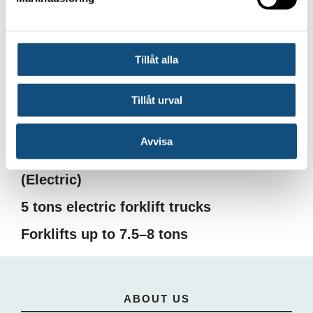
Forklift 4-5 ton
Container handling truck 8 tons
Tillåt alla
The Truck is 1.6 to 1.8 tonnes (Lt)
Tillåt urval
Container handler 3–3.5 tons
Second-hand forklifts for sale
Avvisa
Container handling truck 5 tons
(Electric)
5 tons electric forklift trucks
Forklifts up to 7.5–8 tons
ABOUT US