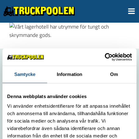
Skip
to
content
ABOUT US
Samtycke
Information
Om
Contact
Environmental policy
Denna webbplats använder cookies
Work with us
Vi använder enhetsidentifierare för att anpassa innehållet
Privacy policy
och annonserna till användarna, tillhandahålla funktioner
för sociala medier och analysera vår trafik. Vi
vidarebefordrar även sådana identifierare och annan
OUR MOST POPULAR FORKLIFTS
information från din enhet till de sociala medier och