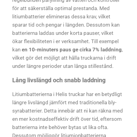
regelbunden påfyllning av vatten och kontroller
för att säkerställa optimal prestanda. Med
litiumbatterier elimineras dessa krav, vilket
sparar tid och pengar i längden. Dessutom kan
batterierna laddas under korta pauser, vilket
ökar flexibiliteten i er verksamhet. Till exempel
kan
en 10-minuters paus ge cirka 7% laddning
,
vilket gör det möjligt att hålla truckarna i drift
under längre perioder utan långa stillestånd.
Lång livslängd och snabb laddning
Litiumbatterierna i Helis truckar har en betydligt
längre livslängd jämfört med traditionella bly-
syrabatterier. Detta innebär att ni kan räkna med
en mer kostnadseffektiv drift över tid, eftersom
batterierna inte behöver bytas ut lika ofta.
Dessutom möjliggör litiumjonbatterierna