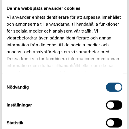
Denna webbplats använder cookies
Vi använder enhetsidentifierare för att anpassa innehållet
och annonserna till användarna, tillhandahålla funktioner
för sociala medier och analysera vår trafik. Vi
vidarebefordrar även sådana identifierare och annan
information från din enhet till de sociala medier och
annons- och analysföretag som vi samarbetar med.
Dessa kan i sin tur kombinera informationen med annan
Read more!
information som du har tillhandahållit eller som de har
samlat in när du har använt deras tjänster.
Samtyckesval
Minikranar – smidiga lyftlösningar för trånga och
Nödvändig
känsliga miljöer
Inställningar
30 May, 2025
Statistik