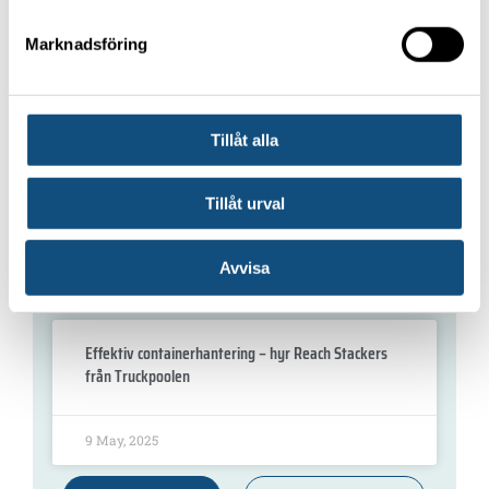
Teleskoptruckar – flexibel höjdhjälp för bygg,
industri och jordbruk
Marknadsföring
23 May, 2025
Tillåt alla
Har du flaskhalsar i logistiken?
Tillåt urval
16 May, 2025
Avvisa
Effektiv containerhantering – hyr Reach Stackers
från Truckpoolen
9 May, 2025