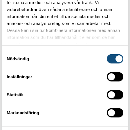
Privacy policy
för sociala medier och analysera vår trafik. Vi
vidarebefordrar även sådana identifierare och annan
information från din enhet till de sociala medier och
OUR MOST POPULAR FORKLIFTS
annons- och analysföretag som vi samarbetar med.
Dessa kan i sin tur kombinera informationen med annan
Forklift 4-5 ton
information som du har tillhandahållit eller som de har
Container handling truck 5 tons (Electric)
samlat in när du har använt deras tjänster.
Container handling truck 8 tons
Samtyckesval
Nödvändig
Forklift 15 -16 tons
TRUCKPOOLEN AB
Inställningar
Statistik
Focus on your core business
Marknadsföring
and let us handle the forklifts