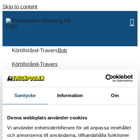
Skip to content
Körtillstånd-Travers
Bob
Körtillstånd-Travers
Samtycke
Information
Om
ABOUT US
Contact
Denna webbplats använder cookies
Environmental policy
Vi använder enhetsidentifierare för att anpassa innehållet
Work with us
och annonserna till användarna, tillhandahålla funktioner