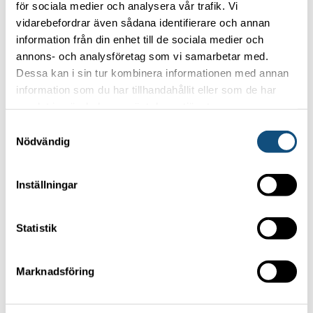
Privacy policy
för sociala medier och analysera vår trafik. Vi
vidarebefordrar även sådana identifierare och annan
information från din enhet till de sociala medier och
OUR MOST POPULAR FORKLIFTS
annons- och analysföretag som vi samarbetar med.
Dessa kan i sin tur kombinera informationen med annan
Forklift 4-5 ton
information som du har tillhandahållit eller som de har
Container handling truck 5 tons (Electric)
samlat in när du har använt deras tjänster.
Container handling truck 8 tons
Samtyckesval
Nödvändig
Forklift 15 -16 tons
TRUCKPOOLEN AB
Inställningar
Statistik
Focus on your core business
Marknadsföring
and let us handle the forklifts