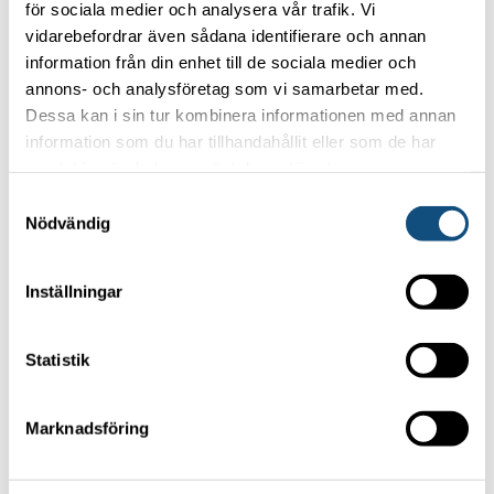
Privacy policy
för sociala medier och analysera vår trafik. Vi
vidarebefordrar även sådana identifierare och annan
information från din enhet till de sociala medier och
OUR MOST POPULAR FORKLIFTS
annons- och analysföretag som vi samarbetar med.
Dessa kan i sin tur kombinera informationen med annan
Forklift 4-5 ton
information som du har tillhandahållit eller som de har
Container handling truck 5 tons (Electric)
samlat in när du har använt deras tjänster.
Container handling truck 8 tons
Samtyckesval
Nödvändig
Forklift 15 -16 tons
TRUCKPOOLEN AB
Inställningar
Statistik
Focus on your core business
Marknadsföring
and let us handle the forklifts