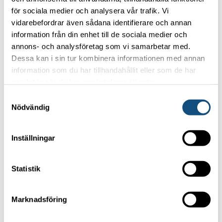
Work with us
för sociala medier och analysera vår trafik. Vi
Privacy policy
vidarebefordrar även sådana identifierare och annan
information från din enhet till de sociala medier och
OUR MOST POPULAR FORKLIFTS
annons- och analysföretag som vi samarbetar med.
Dessa kan i sin tur kombinera informationen med annan
information som du har tillhandahållit eller som de har
Forklift 4-5 ton
samlat in när du har använt deras tjänster.
Container handling truck 5 tons (Electric)
Samtyckesval
Container handling truck 8 tons
Nödvändig
Forklift 15 -16 tons
Inställningar
TRUCKPOOLEN AB
Statistik
Marknadsföring
Focus on your core business