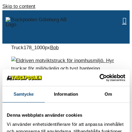
Skip to content
Truck178_1000px
Bob
Samtycke
Information
Om
ABOUT US
Denna webbplats använder cookies
Contact
Vi använder enhetsidentifierare för att anpassa innehållet
Environmental policy
och annonserna till användarna, tillhandahålla funktioner