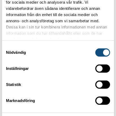
Privacy policy
för sociala medier och analysera vår trafik. Vi
vidarebefordrar även sådana identifierare och annan
information från din enhet till de sociala medier och
OUR MOST POPULAR FORKLIFTS
annons- och analysföretag som vi samarbetar med.
Dessa kan i sin tur kombinera informationen med annan
Forklift 4-5 ton
information som du har tillhandahållit eller som de har
Container handling truck 5 tons (Electric)
samlat in när du har använt deras tjänster.
Container handling truck 8 tons
Samtyckesval
Nödvändig
Forklift 15 -16 tons
TRUCKPOOLEN AB
Inställningar
Statistik
Focus on your core business
Marknadsföring
and let us handle the forklifts