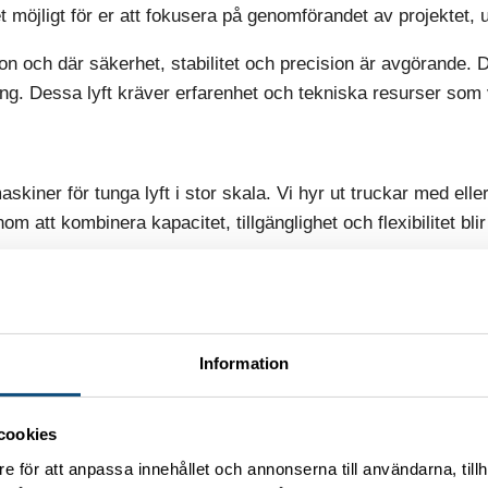
möjligt för er att fokusera på genomförandet av projektet, uta
n och där säkerhet, stabilitet och precision är avgörande. D
ing. Dessa lyft kräver erfarenhet och tekniska resurser som v
maskiner för tunga lyft i stor skala. Vi hyr ut truckar med elle
nom att kombinera kapacitet, tillgänglighet och flexibilitet bli
 utrustning för tunga lyft. Vi hjälper er med planering, dimen
Information
cookies
e för att anpassa innehållet och annonserna till användarna, tillh
ga och känsliga miljöer