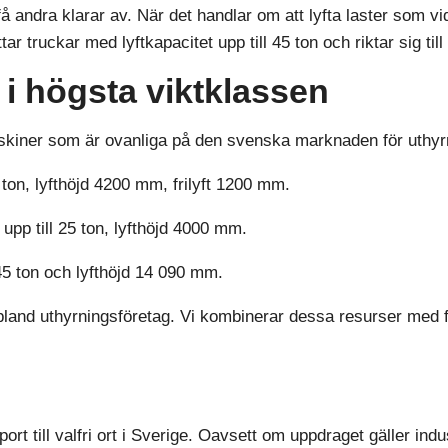
å andra klarar av. När det handlar om att lyfta laster som v
 truckar med lyftkapacitet upp till 45 ton och riktar sig til
r i högsta viktklassen
kiner som är ovanliga på den svenska marknaden för uthyrni
ton, lyfthöjd 4200 mm, frilyft 1200 mm.
upp till 25 ton, lyfthöjd 4000 mm.
l 45 ton och lyfthöjd 14 090 mm.
and uthyrningsföretag. Vi kombinerar dessa resurser med förm
t till valfri ort i Sverige. Oavsett om uppdraget gäller industr