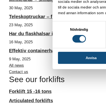
sociala medier och analysera 
till de sociala medier och a
30 May, 2025
med annan information som du 
Teleskoptruckar – flexibel höjdhjälp för by
Samtyckesval
23 May, 2025
Nödvändig
Har du flaskhalsar i logistiken?
16 May, 2025
Effektiv containerhantering – hyr Reach S
Avvisa
9 May, 2025
All news
Contact us
See our forklifts
Forklift 15 -16 tons
Articulated forklifts