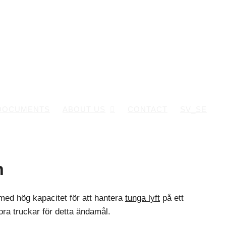
DOCUMENTS
ABOUT US
CONTACT
SV_SE
en
med hög kapacitet för att hantera
tunga lyft
på ett
tora truckar för detta ändamål.