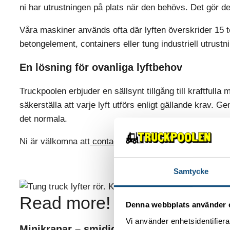
ni har utrustningen på plats när den behövs. Det gör det 
Våra maskiner används ofta där lyften överskrider 15 to
betongelement, containers eller tung industriell utrustn
En lösning för ovanliga lyftbehov
Truckpoolen erbjuder en sällsynt tillgång till kraftfulla 
säkerställa att varje lyft utförs enligt gällande krav. Ge
det normala.
Ni är välkomna att
contact us
för att diskutera behov av
Samtycke
Read more!
Denna webbplats använder 
Vi använder enhetsidentifierar
Minikranar – smidiga lyftlösningar för trån