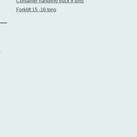
Container handling truck 8 tons
Forklift 15 -16 tons