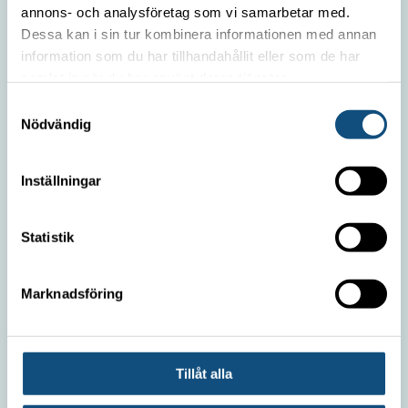
annons- och analysföretag som vi samarbetar med.
Truck 4–5 ton
Dessa kan i sin tur kombinera informationen med annan
Containergående Truck 5 ton (El)
information som du har tillhandahållit eller som de har
samlat in när du har använt deras tjänster.
Containergående Truck 8 ton
Truck 15–16 ton
Samtyckesval
Nödvändig
TRUCKPOOLEN AB
Inställningar
Statistik
Koncentrera er på kärnverksamheten
Marknadsföring
och låt oss sköta truckarna!
Tillåt alla