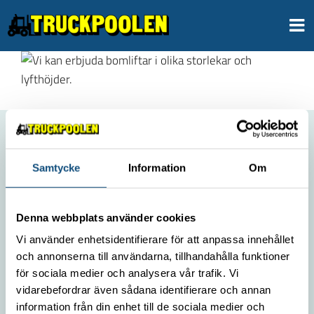
Fortsätt
till
innehållet
OM OSS
Samtycke
Information
Om
Kontakt
Miljöpolicy
Denna webbplats använder cookies
Jobba hos oss
Vi använder enhetsidentifierare för att anpassa innehållet
Integritetspolicy
och annonserna till användarna, tillhandahålla funktioner
för sociala medier och analysera vår trafik. Vi
vidarebefordrar även sådana identifierare och annan
VÅRA MEST POPULÄRA TRUCKAR
information från din enhet till de sociala medier och