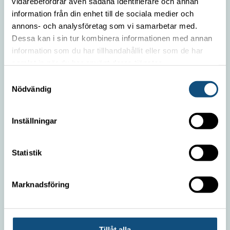
vidarebefordrar även sådana identifierare och annan
information från din enhet till de sociala medier och
Truck 4–5 ton
annons- och analysföretag som vi samarbetar med.
Dessa kan i sin tur kombinera informationen med annan
Containergående Truck 5 ton (El)
information som du har tillhandahållit eller som de har
Containergående Truck 8 ton
samlat in när du har använt deras tjänster.
Truck 15–16 ton
Samtyckesval
Nödvändig
TRUCKPOOLEN AB
Inställningar
Statistik
Koncentrera er på
kärnverksamheten och låt oss
Marknadsföring
sköta truckarna!
Tillåt alla