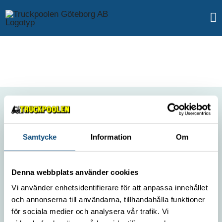
Fortsätt
till
innehållet
OM OSS
Samtycke
Information
Om
Kontakt
Miljöpolicy
Denna webbplats använder cookies
Jobba hos oss
Vi använder enhetsidentifierare för att anpassa innehållet
Integritetspolicy
och annonserna till användarna, tillhandahålla funktioner
för sociala medier och analysera vår trafik. Vi
VÅRA MEST POPULÄRA TRUCKAR