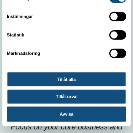
Work with us
Privacy policy
Inställningar
OUR MOST POPULAR FORKLIFTS
Statistik
Forklift 4-5 ton
Marknadsföring
Container handling truck 5 tons (Electric)
Container handling truck 8 tons
Forklift 15 -16 tons
Tillåt alla
TRUCKPOOLEN AB
Tillåt urval
Avvisa
Focus on your core business and