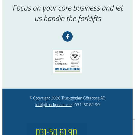
Focus on your core business and let
us handle the forklifts
© Copyright
2026 Truckpoolen Göteborg AB
info@truckpoolen.se
|
031-50 81 90
031-50 81 90