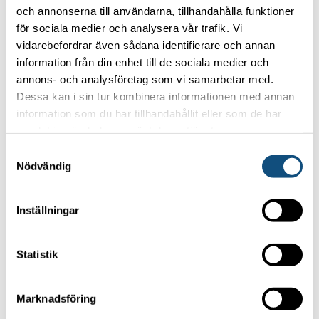
Poweredbyit
och annonserna till användarna, tillhandahålla funktioner
för sociala medier och analysera vår trafik. Vi
vidarebefordrar även sådana identifierare och annan
information från din enhet till de sociala medier och
annons- och analysföretag som vi samarbetar med.
Dessa kan i sin tur kombinera informationen med annan
information som du har tillhandahållit eller som de har
samlat in när du har använt deras tjänster.
Samtyckesval
Nödvändig
Inställningar
Statistik
Marknadsföring