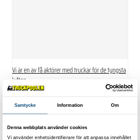
Vi är en av få aktörer med truckar för de tyngsta
lyften
Poweredbyit
För de mest krävande transportuppdragen räcker det inte
Samtycke
Information
Om
med vanliga truckar. Det krävs specialiserade maskiner
med hög kapacitet för [...]
Vi är en av få aktörer med truckar för de tyngsta
Denna webbplats använder cookies
lyften
Vi använder enhetsidentifierare för att anpassa innehållet