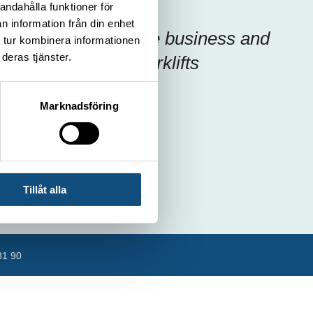
andahålla funktioner för
n information från din enhet
Focus on your core business and
 tur kombinera informationen
deras tjänster.
let us handle the forklifts
Marknadsföring
Tillåt alla
81 90