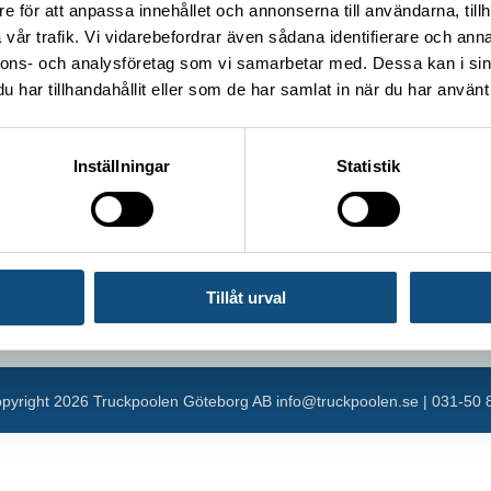
e för att anpassa innehållet och annonserna till användarna, tillh
Container handling truck 5 tons (Electric)
vår trafik. Vi vidarebefordrar även sådana identifierare och anna
Container handling truck 8 tons
nnons- och analysföretag som vi samarbetar med. Dessa kan i sin
har tillhandahållit eller som de har samlat in när du har använt 
Forklift 15 -16 tons
Inställningar
Statistik
Tillåt urval
pyright
2026 Truckpoolen Göteborg AB
info@truckpoolen.se
|
031-50 