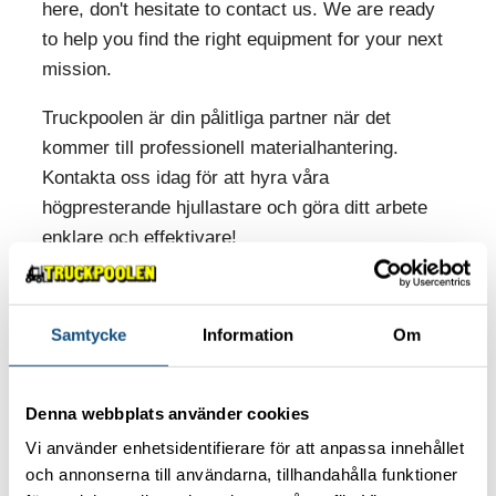
here, don't hesitate to contact us. We are ready
to help you find the right equipment for your next
mission.
Truckpoolen är din pålitliga partner när det
kommer till professionell materialhantering.
Kontakta oss idag för att hyra våra
högpresterande hjullastare och göra ditt arbete
enklare och effektivare!
Samtycke
Information
Om
Read more!
Minikranar – smidiga lyftlösningar för
Denna webbplats använder cookies
trånga och känsliga miljöer
Vi använder enhetsidentifierare för att anpassa innehållet
30 May, 2025
och annonserna till användarna, tillhandahålla funktioner