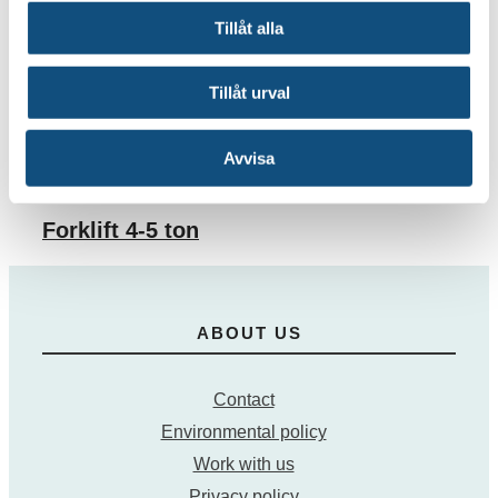
Container handler of the 5 ton (Diesel)
Tillåt alla
Electric forklift 3 tons
Tillåt urval
Forklift 2-2,5 ton
Forklift 15 -16 tons
Avvisa
5-ton dieseltruckar
Forklift 4-5 ton
ABOUT US
Contact
Environmental policy
Work with us
Privacy policy