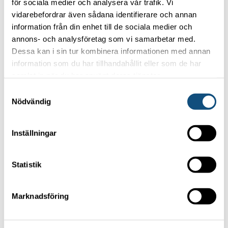
för sociala medier och analysera vår trafik. Vi
Teleskoptruckar – flexibel höjdhjälp
vidarebefordrar även sådana identifierare och annan
för bygg, industri och jordbruk
information från din enhet till de sociala medier och
annons- och analysföretag som vi samarbetar med.
23 May, 2025
Dessa kan i sin tur kombinera informationen med annan
Har du flaskhalsar i logistiken?
information som du har tillhandahållit eller som de har
samlat in när du har använt deras tjänster.
16 May, 2025
Samtyckesval
Effektiv containerhantering – hyr
Nödvändig
Reach Stackers från Truckpoolen
9 May, 2025
Inställningar
All news
Contact us
Statistik
See our forklifts
Wheel loaders
Marknadsföring
Teleskoptruckar 6-18 feet