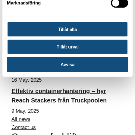
Marknadsföring
Minikranar – smidiga lyftlösningar för
trånga och känsliga miljöer
30 May, 2025
Tillåt alla
Teleskoptruckar – flexibel höjdhjälp
Tillåt urval
för bygg, industri och jordbruk
23 May, 2025
Avvisa
Har du flaskhalsar i logistiken?
16 May, 2025
Effektiv containerhantering – hyr
Reach Stackers från Truckpoolen
9 May, 2025
All news
Contact us