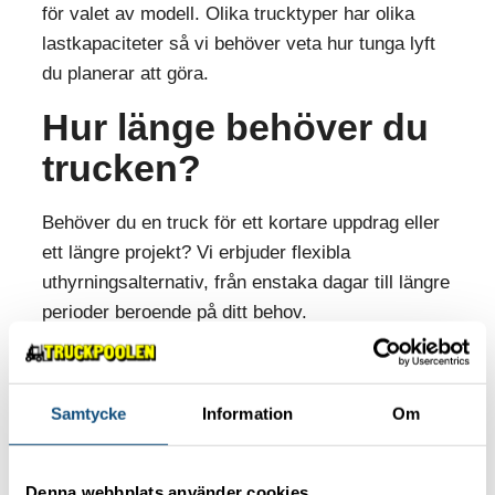
för valet av modell. Olika trucktyper har olika
lastkapaciteter så vi behöver veta hur tunga lyft
du planerar att göra.
Hur länge behöver du
trucken?
Behöver du en truck för ett kortare uppdrag eller
ett längre projekt? Vi erbjuder flexibla
uthyrningsalternativ, från enstaka dagar till längre
perioder beroende på ditt behov.
Har du rätt truckkort?
Samtycke
Information
Om
För att få köra truck krävs att föraren har rätt
behörighet. Vilken trucktyp som används avgör
vilken utbildning som krävs, och vi hjälper dig
Denna webbplats använder cookies