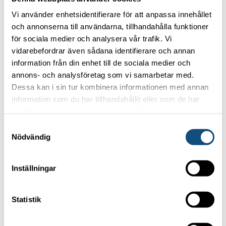
gärna att säkerställa att du har rätt kompetens.
Vi använder enhetsidentifierare för att anpassa innehållet
Behöver du hjälp med
och annonserna till användarna, tillhandahålla funktioner
för sociala medier och analysera vår trafik. Vi
transport?
vidarebefordrar även sådana identifierare och annan
information från din enhet till de sociala medier och
Om du inte har möjlighet att hämta trucken själv
annons- och analysföretag som vi samarbetar med.
Dessa kan i sin tur kombinera informationen med annan
kan vi ordna leverans direkt till din arbetsplats.
information som du har tillhandahållit eller som de har
Berätta var trucken ska användas så ser vi till att
samlat in när du har använt deras tjänster.
den kommer fram i tid.
Samtyckesval
Nödvändig
Med rätt information kan vi hjälpa dig att hitta den
bästa trucklösningen för ditt företag. Hör av dig
till oss så tar vi fram ett uthyrningsalternativ som
Inställningar
passar just dina behov.
Statistik
Read more!