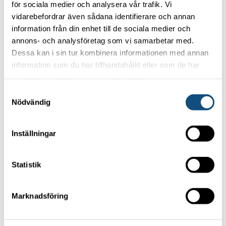
Privacy policy
för sociala medier och analysera vår trafik. Vi
vidarebefordrar även sådana identifierare och annan
information från din enhet till de sociala medier och
OUR MOST POPULAR FORKLIFTS
annons- och analysföretag som vi samarbetar med.
Dessa kan i sin tur kombinera informationen med annan
Forklift 4-5 ton
information som du har tillhandahållit eller som de har
Container handling truck 5 tons (Electric)
samlat in när du har använt deras tjänster.
Container handling truck 8 tons
Samtyckesval
Nödvändig
Forklift 15 -16 tons
TRUCKPOOLEN AB
Inställningar
Statistik
Focus on your core business
Marknadsföring
and let us handle the forklifts