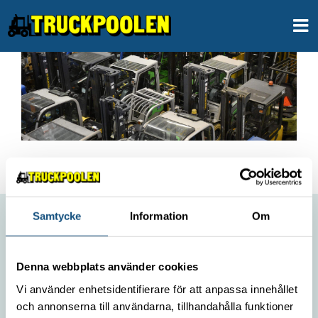
Skip
to
content
Samtycke
Information
Om
ABOUT US
Denna webbplats använder cookies
Contact
Vi använder enhetsidentifierare för att anpassa innehållet
Environmental policy
och annonserna till användarna, tillhandahålla funktioner