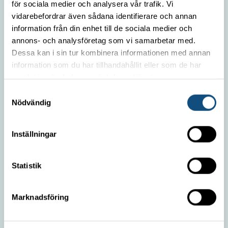
Work with us
för sociala medier och analysera vår trafik. Vi
Privacy policy
vidarebefordrar även sådana identifierare och annan
information från din enhet till de sociala medier och
annons- och analysföretag som vi samarbetar med.
OUR MOST POPULAR FORKLIFTS
Dessa kan i sin tur kombinera informationen med annan
information som du har tillhandahållit eller som de har
Forklift 4-5 ton
samlat in när du har använt deras tjänster.
Container handling truck 5 tons (Electric)
Samtyckesval
Nödvändig
Container handling truck 8 tons
Forklift 15 -16 tons
Inställningar
TRUCKPOOLEN AB
Statistik
Marknadsföring
Focus on your core business and let