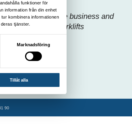
andahålla funktioner för
n information från din enhet
Focus on your core business and
 tur kombinera informationen
deras tjänster.
let us handle the forklifts
Marknadsföring
Tillåt alla
81 90