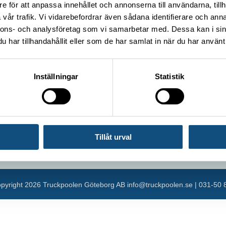
e för att anpassa innehållet och annonserna till användarna, tillh
Container handling truck 5 tons (Electric)
vår trafik. Vi vidarebefordrar även sådana identifierare och anna
Container handling truck 8 tons
nnons- och analysföretag som vi samarbetar med. Dessa kan i sin
har tillhandahållit eller som de har samlat in när du har använt 
Forklift 15 -16 tons
Inställningar
Statistik
Tillåt urval
pyright
2026 Truckpoolen Göteborg AB
info@truckpoolen.se
|
031-50 