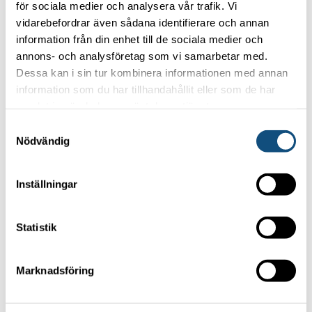
Privacy policy
för sociala medier och analysera vår trafik. Vi
vidarebefordrar även sådana identifierare och annan
information från din enhet till de sociala medier och
OUR MOST POPULAR FORKLIFTS
annons- och analysföretag som vi samarbetar med.
Dessa kan i sin tur kombinera informationen med annan
Forklift 4-5 ton
information som du har tillhandahållit eller som de har
Container handling truck 5 tons (Electric)
samlat in när du har använt deras tjänster.
Container handling truck 8 tons
Samtyckesval
Nödvändig
Forklift 15 -16 tons
TRUCKPOOLEN AB
Inställningar
Statistik
Focus on your core business
Marknadsföring
and let us handle the forklifts