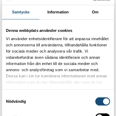
Samtycke
Information
Om
Denna webbplats använder cookies
Vi använder enhetsidentifierare för att anpassa innehållet
och annonserna till användarna, tillhandahålla funktioner
för sociala medier och analysera vår trafik. Vi
vidarebefordrar även sådana identifierare och annan
information från din enhet till de sociala medier och
annons- och analysföretag som vi samarbetar med.
Dessa kan i sin tur kombinera informationen med annan
Genom att trycka på knappen "Skicka" ger du
information som du har tillhandahållit eller som de har
ditt samtycke till att Truckpoolen lagrar dina
samlat in när du har använt deras tjänster.
kontaktuppgifter.
Samtyckesval
Nödvändig
Lämna detta fält tomt.