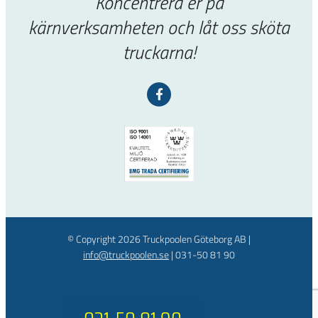
Koncentrera er på
kärnverksamheten och låt oss sköta
truckarna!
© Copyright
2026 Truckpoolen Göteborg AB |
info@truckpoolen.se
|
031-50 81 90