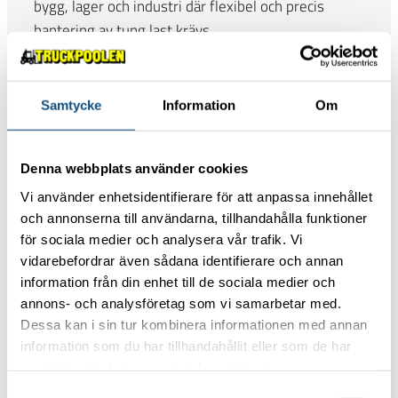
bygg, lager och industri där flexibel och precis
hantering av tung last krävs.
Samtycke
Information
Om
Denna webbplats använder cookies
Truckpoolens tjänster och
Vi använder enhetsidentifierare för att anpassa innehållet
och annonserna till användarna, tillhandahålla funktioner
erbjudanden
för sociala medier och analysera vår trafik. Vi
vidarebefordrar även sådana identifierare och annan
Truckpoolen är inte bara en uthyrningsfirma, vi
information från din enhet till de sociala medier och
erbjuder också en rad tjänster och produkter som är
annons- och analysföretag som vi samarbetar med.
anpassade för att möta våra kunders behov. Här är
Dessa kan i sin tur kombinera informationen med annan
information som du har tillhandahållit eller som de har
några av de tjänster vi kan erbjuda dig:
samlat in när du har använt deras tjänster.
Lång- eller korttidsuthyrning
: Vi erbjuder
Samtyckesval