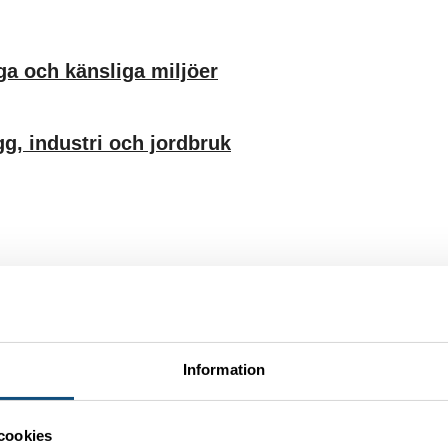
ga och känsliga miljöer
gg, industri och jordbruk
tackers från Truckpoolen
Information
cookies