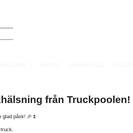
RSÄLJNING
SERVICE
LAGERHOTELL
UTBILDN
hälsning från Truckpoolen!
de glad påsk! 🎉🌷