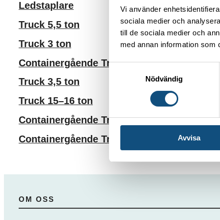
Ledstaplare
Vi använder enhetsidentifierar
sociala medier och analysera 
Truck 5,5 ton
till de sociala medier och a
Truck 3 ton
med annan information som du 
Containergående Truck 8 ton
Samtyckesval
Nödvändig
Truck 3,5 ton
Truck 15–16 ton
Containergående Truck 5 ton (El)
Avvisa
Containergående Truck 5 ton (Diesel)
OM OSS