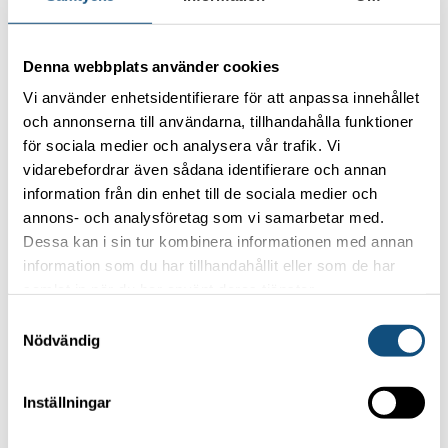
till nya höjder.
Denna webbplats använder cookies
Vi använder enhetsidentifierare för att anpassa innehållet
Läs vidare!
och annonserna till användarna, tillhandahålla funktioner
för sociala medier och analysera vår trafik. Vi
Minikranar – smidiga lyftlösningar för
vidarebefordrar även sådana identifierare och annan
trånga och känsliga miljöer
information från din enhet till de sociala medier och
annons- och analysföretag som vi samarbetar med.
30 maj, 2025
Dessa kan i sin tur kombinera informationen med annan
Teleskoptruckar – flexibel höjdhjälp
information som du har tillhandahållit eller som de har
samlat in när du har använt deras tjänster.
för bygg, industri och jordbruk
Samtyckesval
23 maj, 2025
Nödvändig
Har du flaskhalsar i logistiken?
16 maj, 2025
Inställningar
Effektiv containerhantering – hyr