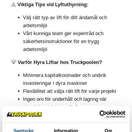
⚠️
Viktiga Tips vid Lyftuthyrning:
Välj rätt typ av lift för ditt ändamål och
arbetsmiljö
Vårt kunniga team ger expertråd och
säkerhetsinstruktioner för en trygg
arbetsmiljö
💡
Varför Hyra Liftar hos Truckpoolen?
Minimera kapitalkostnader och undvik
investeringar i dyra maskiner
Flexibilitet att välja rätt lift för varje projekt
Ingen oro för underhåll och lagring när
utrustningen inte används
📞
Kontakta oss idag för pålitliga bomliftar
och saxliftar!
Vi är redo att höja din arbetsplats
Samtycke
Information
Om