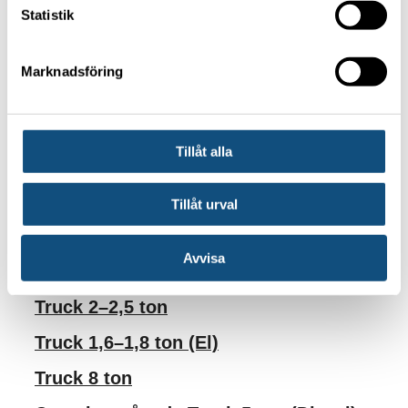
Statistik
Reach Stackers från Truckpoolen
9 maj, 2025
Marknadsföring
Alla nyheter
Kontakta oss
Se även våra truckar
Tillåt alla
Ledstaplare
Truck 7,5–8 ton
Tillåt urval
Hjullastare
Avvisa
Reach Stacker 45 ton
Truck 2–2,5 ton
Truck 1,6–1,8 ton (El)
Truck 8 ton