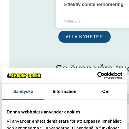
Effektiv containerhantering 
9 maj, 2025
ALLA NYHETER
Se även våra tru
Truck m förhöjd hytt 5 ton
Samtycke
Information
Om
Denna webbplats använder cookies
Truck 4–5 ton
Vi använder enhetsidentifierare för att anpassa innehållet
och annonserna till användarna, tillhandahålla funktioner