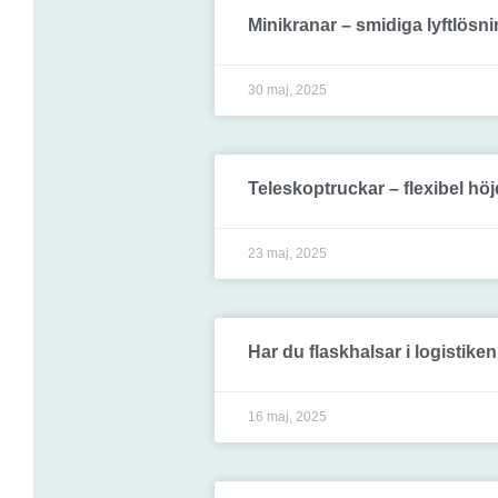
Minikranar – smidiga lyftlösni
30 maj, 2025
Teleskoptruckar – flexibel höj
23 maj, 2025
Har du flaskhalsar i logistike
16 maj, 2025