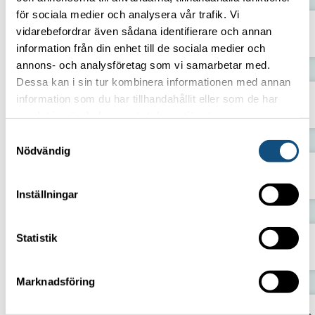
för sociala medier och analysera vår trafik. Vi
vidarebefordrar även sådana identifierare och annan
Teleskoptruckar 6–18 meter
information från din enhet till de sociala medier och
annons- och analysföretag som vi samarbetar med.
Dessa kan i sin tur kombinera informationen med annan
information som du har tillhandahållit eller som de har
Tugmaster (terminaltraktor)
samlat in när du har använt deras tjänster.
Samtyckesval
Nödvändig
Truck 7,5–8 ton
Inställningar
Statistik
Skjutstativtruck
Marknadsföring