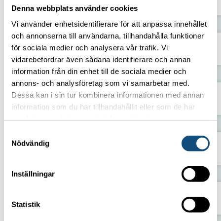
Denna webbplats använder cookies
Vi använder enhetsidentifierare för att anpassa innehållet
och annonserna till användarna, tillhandahålla funktioner
för sociala medier och analysera vår trafik. Vi
Truck 2–2,5 ton
vidarebefordrar även sådana identifierare och annan
information från din enhet till de sociala medier och
annons- och analysföretag som vi samarbetar med.
Dessa kan i sin tur kombinera informationen med annan
5 tons eltruckar
information som du har tillhandahållit eller som de har
samlat in när du har använt deras tjänster.
Samtyckesval
Nödvändig
Reach Stacker 45 ton
Inställningar
Truck 1,6–1,8 ton (El)
Statistik