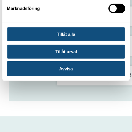
Marknadsföring
Begagnade truckar till salu
Tillåt alla
Truck 25 ton
Tillåt urval
Avvisa
Containergående Truck 3–3,5