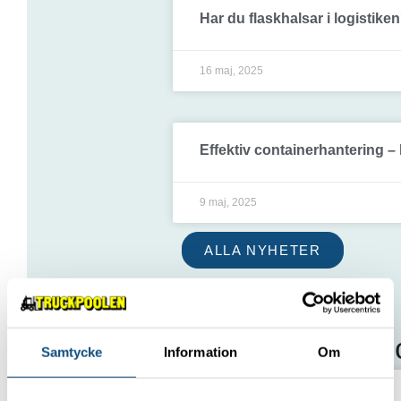
Har du flaskhalsar i logistike
16 maj, 2025
Effektiv containerhantering 
9 maj, 2025
ALLA NYHETER
Se även våra tru
Samtycke
Information
Om
Truck 5,5 ton