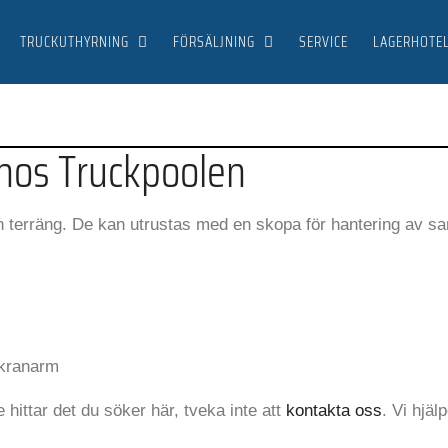
TRUCKUTHYRNING
FÖRSÄLJNING
SERVICE
LAGERHOTE
n hos Truckpoolen
jämn terräng. De kan utrustas med en skopa för hantering av
 kranarm
e hittar det du söker här, tveka inte att
kontakta oss
. Vi hjäl