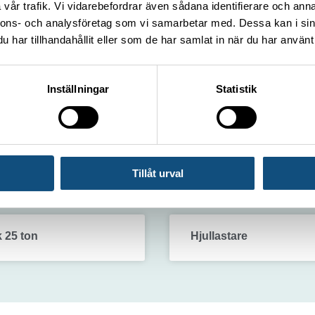
vår trafik. Vi vidarebefordrar även sådana identifierare och anna
16 maj, 2025
nnons- och analysföretag som vi samarbetar med. Dessa kan i sin
har tillhandahållit eller som de har samlat in när du har använt 
ALLA NYHETE
Inställningar
Statistik
 7,5–8 ton
Truck 1,6–1,8 ton (El)
Tillåt urval
 25 ton
Hjullastare