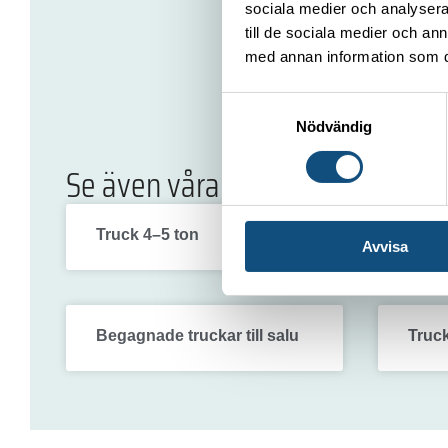
sociala medier och analysera 
till de sociala medier och a
med annan information som du 
Samtyckesval
Nödvändig
Se även våra truckar
Truck 4–5 ton
Truck
Avvisa
Begagnade truckar till salu
Truck