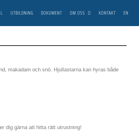
LL
UTBILDNING
DOKUMENT
OM OSS
KONTAKT
EN
 sand, makadam och snö. Hjullastarna kan hyras både
per dig gärna att hitta rätt utrustning!