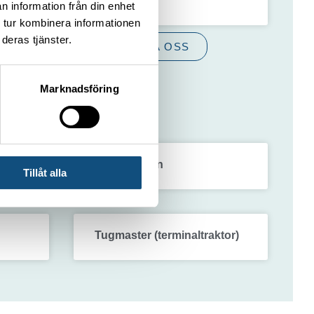
n information från din enhet
9 maj, 2025
 tur kombinera informationen
deras tjänster.
R
KONTAKTA OSS
Marknadsföring
Truck 3,5 ton
Tillåt alla
Tugmaster (terminaltraktor)