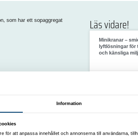
Läs vidare!
Minikranar – smi
lyftlösningar för
och känsliga mil
30 maj, 2025
Information
Har du flaskhalsa
logistiken?
cookies
e för att anpassa innehållet och annonserna till användarna, tillh