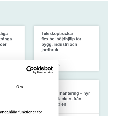
diga
Teleskoptruckar –
 trånga
flexibel höjdhjälp för
jöer
bygg, industri och
jordbruk
23 maj, 2025
Om
r i
Effektiv
containerhantering – hyr
Reach Stackers från
Truckpoolen
andahålla funktioner för