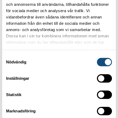
30 maj, 2025
och annonserna till användarna, tillhandahålla funktioner
för sociala medier och analysera vår trafik. Vi
Teleskoptruckar – flexibel höjdhjälp
vidarebefordrar även sådana identifierare och annan
för bygg, industri och jordbruk
information från din enhet till de sociala medier och
annons- och analysföretag som vi samarbetar med.
23 maj, 2025
Dessa kan i sin tur kombinera informationen med annan
Har du flaskhalsar i logistiken?
information som du har tillhandahållit eller som de har
samlat in när du har använt deras tjänster.
16 maj, 2025
Samtyckesval
Effektiv containerhantering – hyr
Nödvändig
Reach Stackers från Truckpoolen
9 maj, 2025
Inställningar
Alla nyheter
Kontakta oss
Statistik
Se även våra truckar
Truck 15–16 ton
Marknadsföring