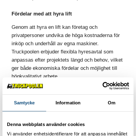
Fördelar med att hyra lift
Genom att hyra en lift kan företag och
privatpersoner undvika de höga kostnaderna för
inköp och underhåll av egna maskiner.
Truckpoolen erbjuder flexibla hyresavtal som
anpassas efter projektets längd och behov, vilket
ger både ekonomiska fördelar och möjlighet till
högkvalitativt arbete.
Samtycke
Information
Om
Läs vidare!
Minikranar – smidiga lyftlösningar för
Denna webbplats använder cookies
trånga och känsliga miljöer
Vi använder enhetsidentifierare för att anpassa innehållet