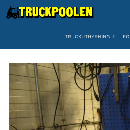
Fortsätt
till
innehållet
TRUCKUTHYRNING
FÖ